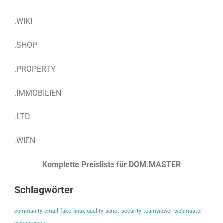
.WIKI
.SHOP
.PROPERTY
.IMMOBILIEN
.LTD
.WIEN
Komplette Preisliste für DOM.MASTER
Schlagwörter
community
email
fake
linux
quality
script
security
teamviewer
webmaster
webservices