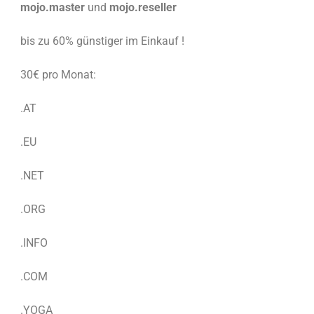
mojo.master
und
mojo.reseller
bis zu 60% günstiger im Einkauf !
30€ pro Monat:
.AT
.EU
.NET
.ORG
.INFO
.COM
.YOGA