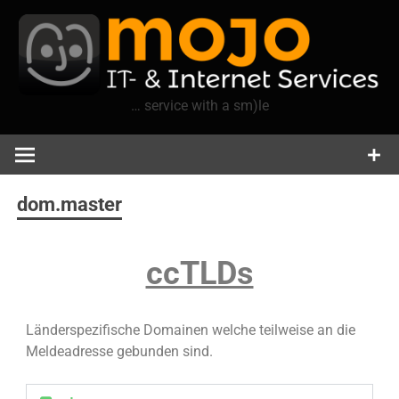
… service with a sm)le
Christoph
Resch
dom.master
ccTLDs
Länderspezifische Domainen welche teilweise an die
Meldeadresse gebunden sind.